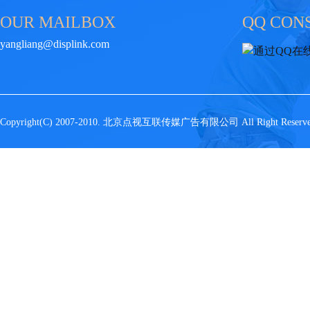
OUR MAILBOX
QQ CON
yangliang@displink.com
Copyright(C) 2007-2010. 北京点视互联传媒广告有限公司 All Right Rese